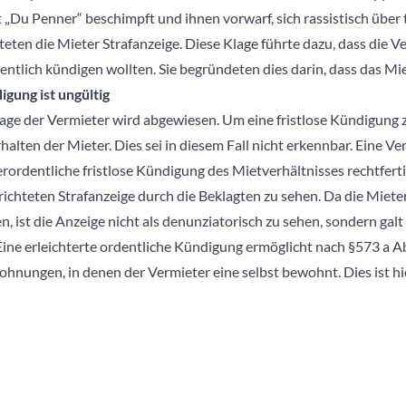
t „Du Penner“ beschimpft und ihnen vorwarf, sich rassistisch über
teten die Mieter Strafanzeige. Diese Klage führte dazu, dass die 
dentlich kündigen wollten. Sie begründeten dies darin, dass das Mie
igung ist ungültig
ge der Vermieter wird abgewiesen. Um eine fristlose Kündigung z
erhalten der Mieter. Dies sei in diesem Fall nicht erkennbar. Eine V
erordentliche fristlose Kündigung des Mietverhältnisses rechtferti
erichteten Strafanzeige durch die Beklagten zu sehen. Da die Miete
, ist die Anzeige nicht als denunziatorisch zu sehen, sondern gal
Eine erleichterte ordentliche Kündigung ermöglicht nach §573 a 
hnungen, in denen der Vermieter eine selbst bewohnt. Dies ist hier