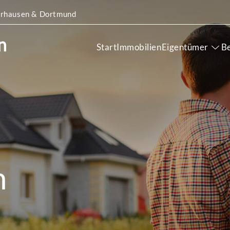
Oberhausen & Dortmund
Start
Immobilien
Eigentümer
B
n