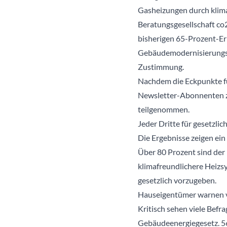
Gasheizungen durch klima
Beratungsgesellschaft co
bisherigen 65-Prozent-Er
Gebäudemodernisierungsge
Zustimmung.
Nachdem die Eckpunkte fü
Newsletter-Abonnenten z
teilgenommen.
Jeder Dritte für gesetzl
Die Ergebnisse zeigen ein
Über 80 Prozent sind de
klimafreundlichere Heizsy
gesetzlich vorzugeben.
Hauseigentümer warnen v
Kritisch sehen viele Bef
Gebäudeenergiegesetz. 56