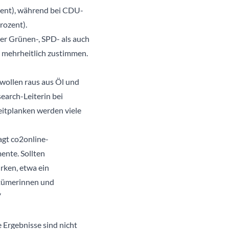
zent), während bei CDU-
rozent).
er Grünen-, SPD- als auch
 mehrheitlich zustimmen.
 wollen raus aus Öl und
search-Leiterin bei
eitplanken werden viele
gt co2online-
ente. Sollten
rken, etwa ein
ntümerinnen und
“
 Ergebnisse sind nicht