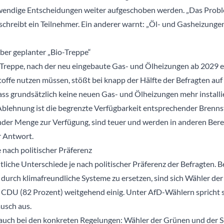
twendige Entscheidungen weiter aufgeschoben werden. „Das Prob
 schreibt ein Teilnehmer. Ein anderer warnt: „Öl- und Gasheizungen
er geplanter „Bio-Treppe“
Treppe, nach der neu eingebaute Gas- und Ölheizungen ab 2029 
offe nutzen müssen, stößt bei knapp der Hälfte der Befragten au
ss grundsätzlich keine neuen Gas- und Ölheizungen mehr installie
Ablehnung ist die begrenzte Verfügbarkeit entsprechender Brennst
ender Menge zur Verfügung, sind teuer und werden in anderen Ber
er Antwort.
 nach politischer Präferenz
liche Unterschiede je nach politischer Präferenz der Befragten. B
 durch klimafreundliche Systeme zu ersetzen, sind sich Wähler der
 CDU (82 Prozent) weitgehend einig. Unter AfD-Wählern spricht s
usch aus.
 auch bei den konkreten Regelungen: Wähler der Grünen und der 