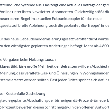
freundliche Systeme aus. Das zeigt eine aktuelle Umfrage der ge
2online unter ihren Newsletter-Abonnenten. Gleichzeitig stößt di
neuerbaren-Regel im aktuellen Eckpunktepapier für das neue
setz auf breite Ablehnung; auch die geplante „Bio-Treppe“ finde
r das neue Gebäudemodernisierungsgesetz veröffentlicht wurden
u den wichtigsten geplanten Änderungen befragt. Mehr als 4.80
iche Vorgaben beim Heizungstausch
 klares Bild: Eine große Mehrheit der Befragten will den Abschied 
r Meinung, dass veraltete Gas- und Ölheizungen in Wohngebäude
steme ersetzt werden sollten. Fast jeder Dritte spricht sich dafür
or Kostenfalle Gasheizung
ragte die geplante Abschaffung der bisherigen 65-Prozent-Erneuer
 Prozent bewerten diesen Schritt negativ. In den offenen Antwor