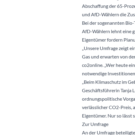
Abschaffung der 65-Proze
und AfD-Wählern die Zus
Bei der sogenannten Bio-T
AfD-Wählern lehnt eine 
Eigentümer fordern Planu
„Unsere Umfrage zeigt ein
Gas und erwarten von der 
co2online. „Wer heute ein
notwendige Investitionen
„Beim Klimaschutz im Ge
Geschäftsführerin Tanja L
ordnungspolitische Vorg
verlässlicher CO2-Preis,
Eigentümer. Nur so lässt
Zur Umfrage
An der Umfrage beteiligt