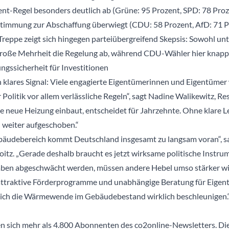
nt-Regel besonders deutlich ab (Grüne: 95 Prozent, SPD: 78 Pro
timmung zur Abschaffung überwiegt (CDU: 58 Prozent, AfD: 71 P
reppe zeigt sich hingegen parteiübergreifend Skepsis: Sowohl unt
große Mehrheit die Regelung ab, während CDU-Wähler hier knapp
ngssicherheit für Investitionen
 klares Signal: Viele engagierte Eigentümerinnen und Eigentümer
Politik vor allem verlässliche Regeln“, sagt Nadine Walikewitz, Re
e neue Heizung einbaut, entscheidet für Jahrzehnte. Ohne klare L
 weiter aufgeschoben.“
bäudebereich kommt Deutschland insgesamt zu langsam voran“, sa
oitz. „Gerade deshalb braucht es jetzt wirksame politische Instrum
aben abgeschwächt werden, müssen andere Hebel umso stärker wi
 attraktive Förderprogramme und unabhängige Beratung für Eige
 sich die Wärmewende im Gebäudebestand wirklich beschleunigen.
en sich mehr als 4.800 Abonnenten des co2online-Newsletters. Die