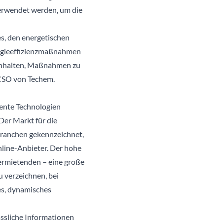
erwendet werden, um die
es, den energetischen
ergieeffizienzmaßnahmen
u anhalten, Maßnahmen zu
 CSO von Techem.
iente Technologien
Der Markt für die
Branchen gekennzeichnet,
nline-Anbieter. Der hohe
ermietenden – eine große
 verzeichnen, bei
es, dynamisches
ssliche Informationen