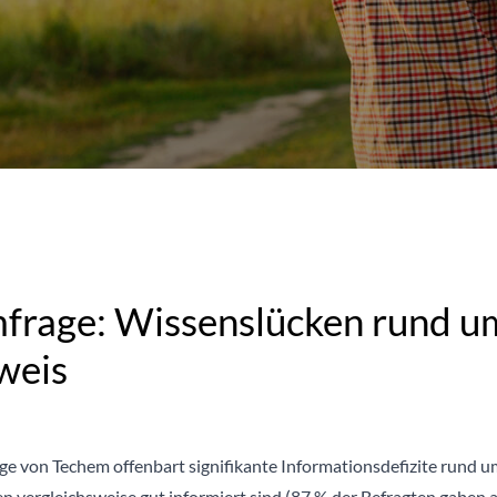
rage: Wissenslücken rund u
weis
ge von Techem offenbart signifikante Informationsdefizite rund 
ergleichsweise gut informiert sind (87 % der Befragten gaben an