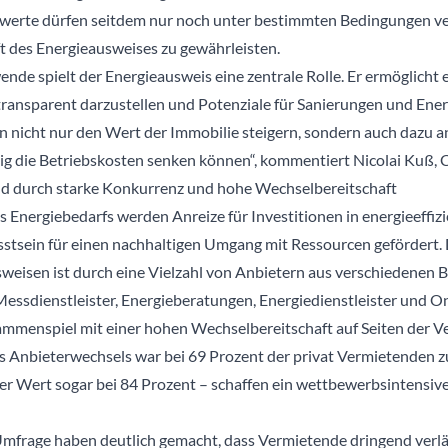
werte dürfen seitdem nur noch unter bestimmten Bedingungen v
t des Energieausweises zu gewährleisten.
nde spielt der Energieausweis eine zentrale Rolle. Er ermöglicht 
transparent darzustellen und Potenziale für Sanierungen und En
ann nicht nur den Wert der Immobilie steigern, sondern auch daz
stig die Betriebskosten senken können“, kommentiert Nicolai Kuß,
 durch starke Konkurrenz und hohe Wechselbereitschaft
 Energiebedarfs werden Anreize für Investitionen in energieeffiz
stsein für einen nachhaltigen Umgang mit Ressourcen gefördert. 
sweisen ist durch eine Vielzahl von Anbietern aus verschiedenen 
essdienstleister, Energieberatungen, Energiedienstleister und O
menspiel mit einer hohen Wechselbereitschaft auf Seiten der V
s Anbieterwechsels war bei 69 Prozent der privat Vermietenden zu
er Wert sogar bei 84 Prozent – schaffen ein wettbewerbsintensiv
Umfrage haben deutlich gemacht, dass Vermietende dringend verlä