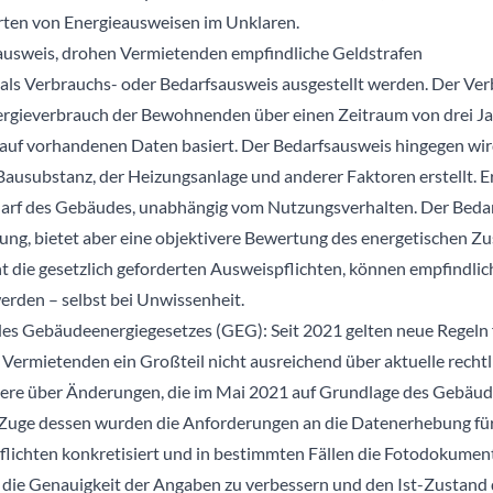
rten von Energieausweisen im Unklaren.
ieausweis, drohen Vermietenden empfindliche Geldstrafen
als Verbrauchs- oder Bedarfsausweis ausgestellt werden. Der Ve
ergieverbrauch der Bewohnenden über einen Zeitraum von drei Jah
er auf vorhandenen Daten basiert. Der Bedarfsausweis hingegen wi
 Bausubstanz, der Heizungsanlage und anderer Faktoren erstellt. E
arf des Gebäudes, unabhängig vom Nutzungsverhalten. Der Bedar
lung, bietet aber eine objektivere Bewertung des energetischen 
ht die gesetzlich geforderten Ausweispflichten, können empfindli
werden – selbst bei Unwissenheit.
s Gebäudeenergiegesetzes (GEG): Seit 2021 gelten neue Regeln 
vat Vermietenden ein Großteil nicht ausreichend über aktuelle rech
ndere über Änderungen, die im Mai 2021 auf Grundlage des Gebäu
Im Zuge dessen wurden die Anforderungen an die Datenerhebung fü
pflichten konkretisiert und in bestimmten Fällen die Fotodokume
es, die Genauigkeit der Angaben zu verbessern und den Ist-Zustan