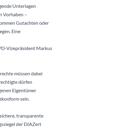
lgende Unterlagen
en Vorhaben –
 kommen Gutachten oder
egen. Eine
 IVD-Vizepräsident Markus
rechte müssen dabei
rechtigte dürfen
ragenen Eigentümer
zkonform sein.
sichere, transparente
gssiegel der DIAZert