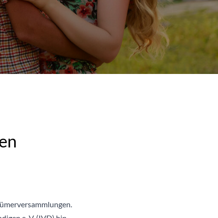
ten
ntümerversammlungen.
gen e. V. (IVD) hin.