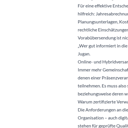
Für eine effektive Entsc
hilfreich: Jahresabrechn
Planungsunterlagen, Kos
rechtliche Einschätzunge
Vorabübersendung ist nicht
„Wer gut informiert in di
Jugan.
Online- und Hybridversam
Immer mehr Gemeinschaft
denen einer Präsenzverans
teilnehmen. Es muss also 
beziehungsweise deren wi
Warum zertifizierte Verwa
Die Anforderungen an die 
Organisation – auch digit
stehen für geprüfte Qualit