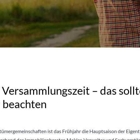
t Versammlungszeit – das soll
 beachten
tümergemeinschaften ist das Frühjahr die Hauptsaison der Eige
rband der Immobilienberater, Makler, Verwalter und Sachverständi