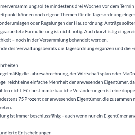
tümerversammlung sollte mindestens drei Wochen vor dem Termin
Zeitpunkt können noch eigene Themen für die Tagesordnung einge
derumlagen oder Regelungen der Hausordnung. Anträge sollten sc
sgearbeitete Formulierung ist nicht nötig. Auch kurzfristig einger
hkeit – noch in der Versammlung behandelt werden.
nde des Verwaltungsbeirats die Tagesordnung ergänzen und die E
hrheiten
egelmäßig die Jahresabrechnung, der Wirtschaftsplan oder Maß
gel reicht eine einfache Mehrheit der anwesenden Eigentümer, das
len nicht. Für bestimmte bauliche Veränderungen ist eine doppel
mindestens 75 Prozent der anwesenden Eigentümer, die zusammen me
reten.
ng ist immer beschlussfähig – auch wenn nur ein Eigentümer an
fundierte Entscheidungen