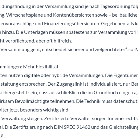
heidungsfindung in der Versammlung sind je nach Tagesordnung fo
ung, Wirtschaftspläne und Kontenübersichten sowie – bei baulich
tenvoranschläge und Finanzierungsübersichten. Gegebenenfalls
n hinzu. Die Unterlagen müssen spätestens zur Versammlung vorli
 verpflichtend, aber oft hilfreich.
e Versammlung geht, entscheidet sicherer und zielgerichteter“, so
mlungen: Mehr Flexibilität
en nutzen digitale oder hybride Versammlungen. Die Eigentümer
taltung entsprechen. Der Zugangslink ist individualisiert, nur Be
sichergestellt sein, dass ausschließlich die im Grundbuch einget
rksam Bevollmächtigte teilnehmen. Die Technik muss datenschut
lter jetzt besonders wichtig sind
Verwaltung steigen. Zertifizierte Verwalter sorgen für eine rechts
al. Die Zertifizierung nach DIN SPEC 91462 und das Gleichstellun
ät.